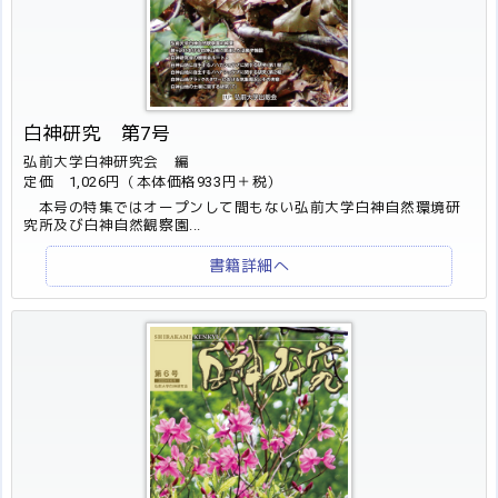
白神研究 第7号
弘前大学白神研究会 編
定価 1,026円（本体価格933円＋税）
本号の特集ではオープンして間もない弘前大学白神自然環境研
究所及び白神自然観察園...
書籍詳細へ