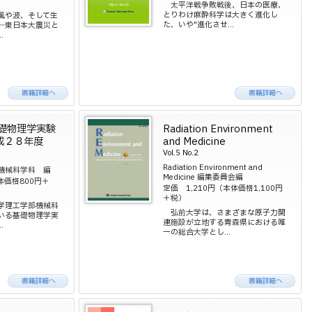
太平洋戦争敗戦後、日本の医療、
とりわけ麻酔科学は大きく進化し
風や波、そして生
た、いや"進化させ...
―東日本大震災と
.
基礎物理学実験
Radiation Environment
成２８年度
and Medicine
Vol.5 No.2
Radiation Environment and
機械科学科 編
Medicine 編集委員会編
体価格800円＋
定価 1,210円（本体価格1,100円
＋税）
学理工学部機械科
弘前大学は、さまざまな原子力関
いる基礎物理学実
連施設が立地する青森県における唯
.
一の総合大学とし...