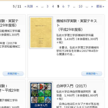
5 / 11
« 先頭
«
...
3
4
5
6
7
...
10
...
»
最後 »
実験・実習テ
機械科学実験・実習テキス
29年度版）
ト
（平成29年度版）
知能機械工学科編
本体価格1,300円
弘前大学理工学部機械科学科編
定価 1,430円（本体価格1,300円
＋税）
度（2017年
工学部知能機械工
本書は、弘前大学理工学部機械科
学科で2年生を対象に2017年4月か
ら開講される...
実験Ⅰ
白神学入門〈2017〉
き～平成29年
弘前大学白神自然環境研究所 編
定価 1,980円（本体価格1,800円
＋税）
部電子情報工学科
白神山地は広大なブナ林が残る地
域で、1993年にユネスコの世界自
本体価格1,300円