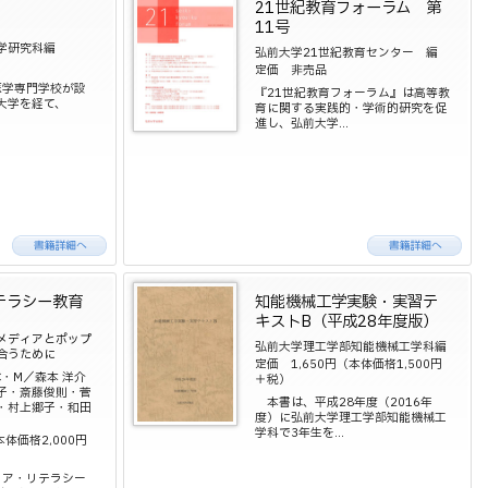
21世紀教育フォーラム 第
11号
学研究科編
弘前大学21世紀教育センター 編
定価 非売品
医学専門学校が設
『21世紀教育フォーラム』は高等教
大学を経て、
育に関する実践的・学術的研究を促
進し、弘前大学...
テラシー教育
知能機械工学実験・実習テ
キストB（平成28年度版）
メディアとポップ
弘前大学理工学部知能機械工学科編
合うために
定価 1,650円（本体価格1,500円
ﾞ・C・M／森本 洋介
＋税）
子・斎藤俊則・菅
本書は、平成28年度（2016年
・村上郷子・和田
度）に弘前大学理工学部知能機械工
学科で3年生を...
本体価格2,000円
ィア・リテラシー