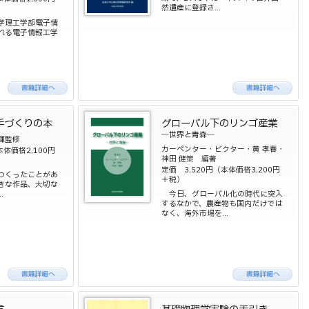
然遺産に登録さ...
学理工学部電子情
れる電子情報工学
手づくりの本
グローバル下のリンゴ産業
―世界と青森―
輝監修
カーペンター・ビクター・黄 孝春・
本体価格2,100円
神田 健策 編著
定価 3,520円（本体価格3,200円
つくったことがあ
＋税）
きな作品、大切な
.
今日、グローバル化の時代に突入
するなかで、農産物も国内だけでは
なく、海外市場を...