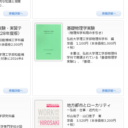
的な知識と授業
..
実験・実習テ
基礎物理学実験
28年度版）
（物理科学科用の手引き）
弘前大学理工学部物理科学科 編
知能機械工学科編
定価 1,100円（本体価格1,000円
本体価格2,000円
＋税）
本書は、弘前大学理工学部物理科
学理工学部知能機
学科で開講されている「基礎物理学
対象に2016年4
実験I」、「基礎...
地方都市とローカリティ
ー弘前・仕事・近代化ー
学研究科編
杉山祐子・山口恵子 著
定価 3,520円（本体価格3,200円
＋税）
医学専門学校が設