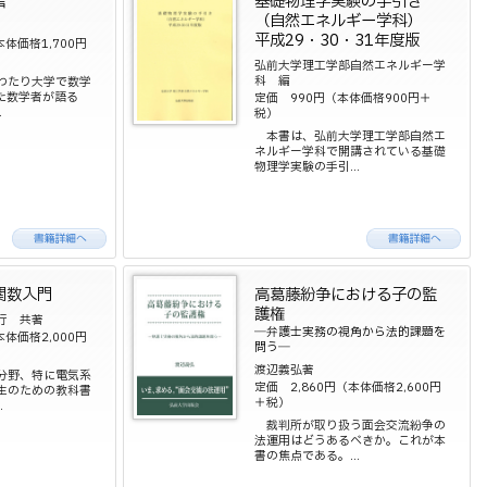
言
基礎物理学実験の手引き
（自然エネルギー学科）
平成29・30・31年度版
本体価格1,700円
弘前大学理工学部自然エネルギー学
科 編
わたり大学で数学
た数学者が語る
定価 990円（本体価格900円＋
.
税）
本書は、弘前大学理工学部自然エ
ネルギー学科で開講されている基礎
物理学実験の手引...
関数入門
高葛藤紛争における子の監
護権
行 共著
―弁護士実務の視角から法的課題を
本体価格2,000円
問う―
渡辺義弘著
分野、特に電気系
定価 2,860円（本体価格2,600円
生のための教科書
＋税）
.
裁判所が取り扱う面会交流紛争の
法運用はどうあるべきか。これが本
書の焦点である。...