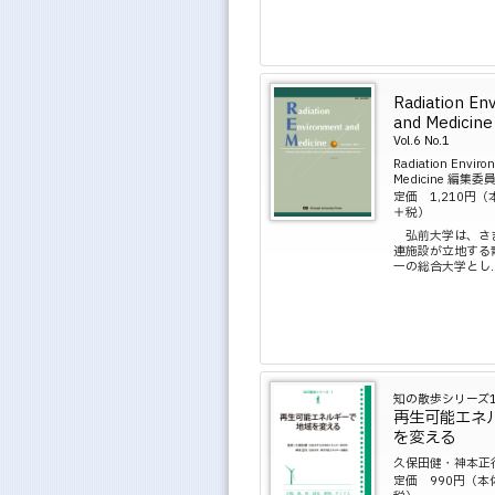
Radiation En
and Medicine
Vol.6 No.1
Radiation Enviro
Medicine 編集委
定価 1,210円（
＋税）
弘前大学は、さ
連施設が立地する
一の総合大学とし..
知の散歩シリーズ
再生可能エネ
を変える
久保田健・神本正
定価 990円（本