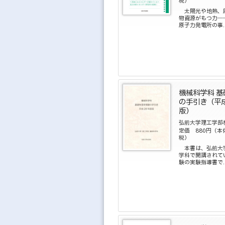
税）
太陽光や地熱、
物資源がもつ力―
原子力発電所の事..
機械科学科 
の手引き（平
版）
弘前大学理工学部
定価 880円（本
税）
本書は、弘前大
学科で開講されて
験の実験指導書で..