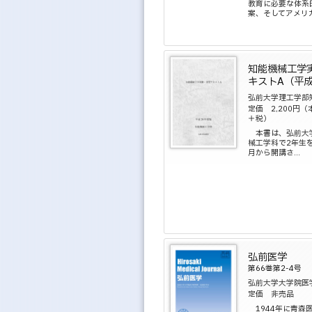
教育に必要な体系
案、そしてアメリカ.
知能機械工学
キストA（平成
弘前大学理工学部
定価 2,200円（
＋税）
本書は、弘前大
械工学科で2年生を
月から開講さ...
弘前医学
第66巻第2-4号
弘前大学大学院医
定価 非売品
1944年に青森