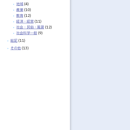
地域
(4)
産業
(10)
教育
(12)
経済・経営
(11)
社会・民俗・風習
(12)
社会科学一般
(9)
総記
(11)
その他
(13)