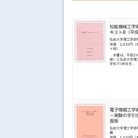
知能機械工学
キストB（平成
弘前大学理工学部
定価 1,430円（
＋税）
本書は、平成29年
度）に弘前大学理
学科で3年生を...
電子情報工学
～実験の手引
度版
弘前大学理工学
編
定価 1,430円（