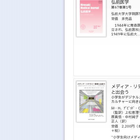
弘前医学
第67巻第1号
弘前大学大学院医
定価 非売品
1944年に青森
立され、弘前医科
1949年に弘前大...
メディア・リ
と出会う
小学生がデジタル
カルチャーに向き
ﾙﾈ・H、ﾃﾞﾋﾞｯﾄ
（監訳）上松恵理
原真悟・中村純子
正人（訳）
定価 2,200円（
＋税）
”小学生向けメデ