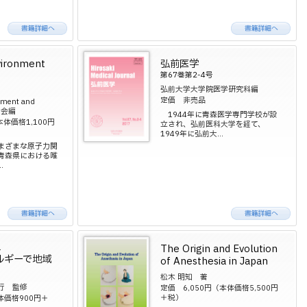
vironment
弘前医学
第67巻第2-4号
弘前大学大学院医学研究科編
定価 非売品
nment and
員会編
1944年に青森医学専門学校が設
本体価格1,100円
立され、弘前医科大学を経て、
1949年に弘前大...
まざまな原子力関
青森県における唯
.
The Origin and Evolution
1
ルギーで地域
of Anesthesia in Japan
松木 明知 著
行 監修
定価 6,050円（本体価格5,500円
＋税）
体価格900円＋