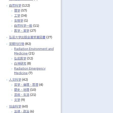
自然科学
(122)
理学
(57)
工学
(34)
生物学
(1)
自然科学一般
(11)
医学・薬学
(27)
弘前大学出版会賞受賞図書
(27)
定期刊行物
(82)
Radiation Environment and
Medicine
(21)
弘前医学
(32)
白神研究
(8)
Radiation Emergency
Medicine
(7)
人文科学
(42)
哲学・倫理・思想
(4)
歴史・地理
(10)
芸術・生活
(21)
文学
(9)
社会科学
(60)
法律・政治
(6)