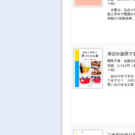
＋税）
本書は、弘前大
報工学科で開講さ
実験Iの実験指導...
身近な道具で
関典子著・佐藤光
定価 2,310円（
＋税）
自分の手で本を
りますか？ 大好
思い出のある文章..