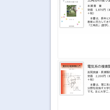
三角形の独り
本瀬 香 著
定価 1,870円（
＋税）
本書は、長年に
教育に尽力してき
「三角形」(数学)..
電気系の複素
吉岡良雄・長瀬智
定価 2,200円（
＋税）
本書は、理工系
分野を目指す大学
です。主に大学二..