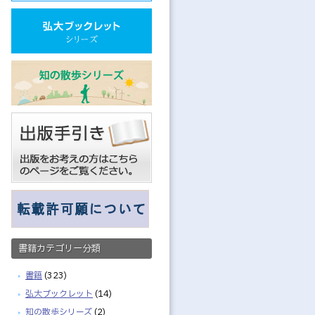
書籍カテゴリー分類
書籍
(323)
弘大ブックレット
(14)
知の散歩シリーズ
(2)