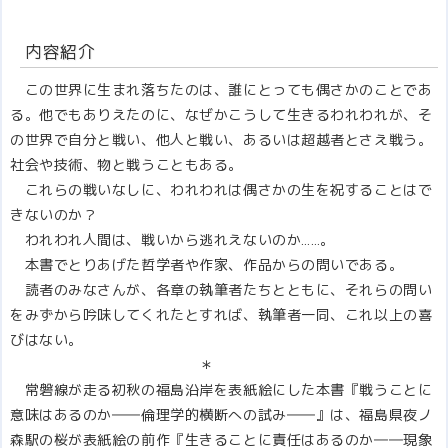
内容紹介
この世界に生まれ落ちたのは、誰にとっても偶さかのことであ
る。他でもありえたのに、なぜかこうして生きるわれわれが、そ
の世界で自分と戦い、他人と戦い、あるいは超越者とさえ戦う。
社会や技術、物と戦うこともある。
これらの戦いなしに、われわれは偶さかの生を祝することはで
きないのか？
われわれ人間は、戦いから逃れえないのか……。
本書でとりあげた哲学者や作家、作品からの問いである。
読者のみなさんが、各章の執筆者たちとともに、それらの問い
をみずから吟味してくれたとすれば、執筆者一同、これ以上の喜
びはない。
＊
常磐線が走る初秋の福島沿岸を表紙絵にした本書『戦うことに
意味はあるのか――倫理学的横断への試み――』は、福島県夜ノ
森駅の桜が表紙絵の前作『生きることに責任はあるのか――現象