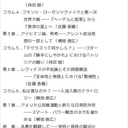
（持田 睦）
コラム４…フランツ・ローゼンツヴァイクと第一次
世界大戦 ――『ヘーゲルと国家』から
『救済の星』へ （佐藤 香織）
第５章……アイヒマン論、再考――アレント政治思
想の一部として （横地 徳広）
コラム５…「デグラスって何かしら？」 ――ゴダー
ルの『勝手にしやがれ』におけるパトリ
シアの闘い（持田 睦）
第６章……レヴィナスの平和論とその時間構造
――『全体性と無限』における｢繁殖性｣
（佐藤 香織）
コラム６…私は誰なのか？ ――人造人間のナラトロ
ジー（横地 徳広）
第７章……アメリカ公民権運動と新たな日常的共存
――スマート・パワー概念のネガを確か
める（横地 徳広）
終 章……本書を概観して――受容と排除の観点か