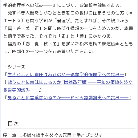
学的倫理学への試み――』につづく、政治哲学論集である。
死すべき人間たちがひとときをこの世界に住まうその仕方（＝
エートス）を問う学知が「倫理学」だとすれば、その観点から
「真・善・美・正」を問う四部作構想の一つを占めるのが、本書
と前作であった。それぞれ「正」と「善」にかかわる。
福島の「春・夏・秋・冬」を描いた松本忠氏の鉄道絵画ととも
に、四部作の一つ一つをご高覧いただきたい。
・シリーズ
『
生きることに責任はあるのか―現象学的倫理学への試み―
』
『
戦うことに意味はあるのか [増補改訂版]――平和の価値をめぐ
る哲学的試み――
』
『
見ることに言葉はいるのか――ドイツ認識論史への試み――
』
目次
序 章……多様な戦争をめぐる形而上学とプラグマ