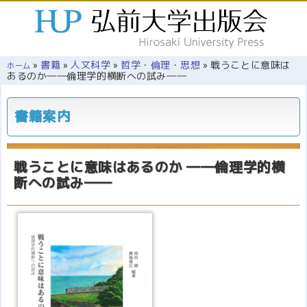
»
書籍
»
人文科学
»
哲学・倫理・思想
»
戦うことに意味は
ホーム
あるのか――倫理学的横断への試み――
書籍案内
戦うことに意味はあるのか
――倫理学的横
断への試み――