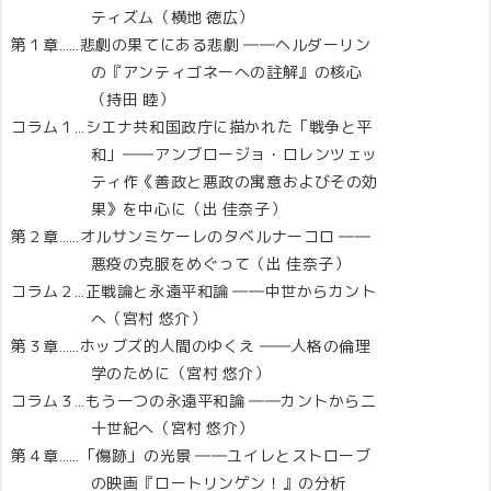
ティズム（横地 徳広）
第１章……悲劇の果てにある悲劇 ――ヘルダーリン
の『アンティゴネーへの註解』の核心
（持田 睦）
コラム１…シエナ共和国政庁に描かれた「戦争と平
和」――アンブロージョ・ロレンツェッ
ティ作《善政と悪政の寓意およびその効
果》を中心に（出 佳奈子）
第２章……オルサンミケーレのタベルナーコロ ――
悪疫の克服をめぐって（出 佳奈子）
コラム２…正戦論と永遠平和論 ――中世からカント
へ（宮村 悠介）
第３章……ホッブズ的人間のゆくえ ――人格の倫理
学のために（宮村 悠介）
コラム３…もう一つの永遠平和論 ――カントから二
十世紀へ（宮村 悠介）
第４章……「傷跡」の光景 ――ユイレとストローブ
の映画『ロートリンゲン！』の分析