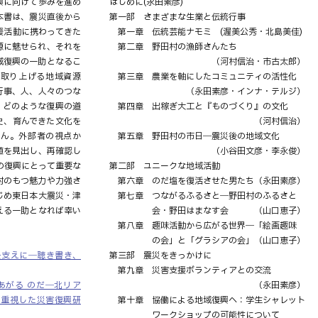
興に向けて歩みを進め
はじめに(永田素彦)
本書は、震災直後から
第一部 さまざまな生業と伝統行事
援活動に携わってきた
第一章 伝統芸能ナモミ (渥美公秀・北島美佳)
源に魅せられ、それを
第二章 野田村の漁師さんたち
域復興の一助となるこ
（河村信治・市古太郎）
で取り上げる地域資源
第三章 農業を軸にしたコミュニティの活性化
行事、人、人々のつな
（永田素彦・インナ・テルジ）
。どのような復興の道
第四章 出稼ぎ大工と『ものづくり』の文化
史、育んできた文化を
（河村信治）
せん。外部者の視点か
第五章 野田村の市日―震災後の地域文化
値を見出し、再確認し
（小谷田文彦・李永俊）
の復興にとって重要な
第二部 ユニークな地域活動
村のもつ魅力や力強さ
第六章 のだ塩を復活させた男たち（永田素彦）
じめ東日本大震災・津
第七章 つながるふるさと―野田村のふるさと
える一助となれば幸い
会・野田はまなす会 （山口恵子）
第八章 趣味活動から広がる世界―「絵画趣味
の会」と「グラシアの会」（山口恵子）
を支えに―聴き書き、
第三部 震災をきっかけに
第九章 災害支援ボランティアとの交流
あがる のだ―北リア
（永田素彦）
を重視した災害復興研
第十章 協働による地域復興へ：学生シャレット
ワークショップの可能性について