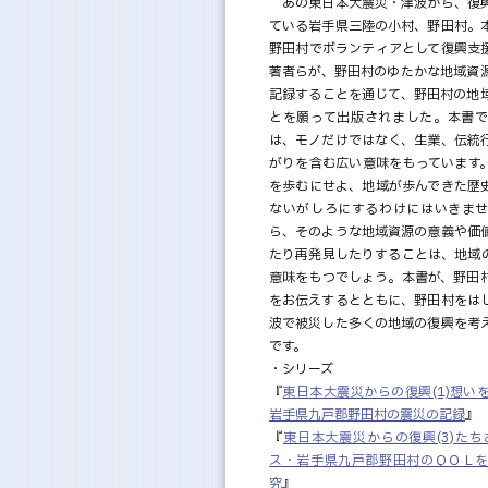
あの東日本大震災・津波から、復
ている岩手県三陸の小村、野田村。
野田村でボランティアとして復興支
著者らが、野田村のゆたかな地域資
記録することを通じて、野田村の地
とを願って出版されました。本書
は、モノだけではなく、生業、伝統
がりを含む広い意味をもっています
を歩むにせよ、地域が歩んできた歴
ないがしろにするわけにはいきま
ら、そのような地域資源の意義や価
たり再発見したりすることは、地域
意味をもつでしょう。本書が、野田
をお伝えするとともに、野田村をは
波で被災した多くの地域の復興を考
です。
・シリーズ
『
東日本大震災からの復興(1)想い
岩手県九戸郡野田村の震災の記録
』
『
東日本大震災からの復興(3)たち
ス・岩手県九戸郡野田村のＱＯＬ
究
』