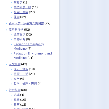
生物学
(1)
自然科学一般
(11)
医学・薬学
(27)
理学
(57)
弘前大学出版会賞受賞図書
(27)
定期刊行物
(82)
弘前医学
(32)
白神研究
(8)
Radiation Emergency
Medicine
(7)
Radiation Environment and
Medicine
(21)
人文科学
(42)
歴史・地理
(10)
芸術・生活
(21)
文学
(9)
哲学・倫理・思想
(4)
社会科学
(60)
地域
(4)
産業
(10)
教育
(12)