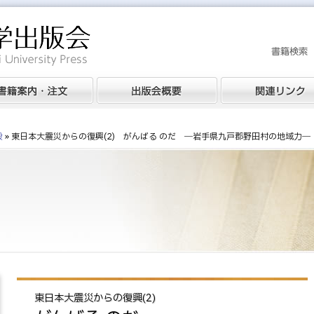
般
»
東日本大震災からの復興(2) がんばる のだ ―岩手県九戸郡野田村の地域力―
東日本大震災からの復興(2)