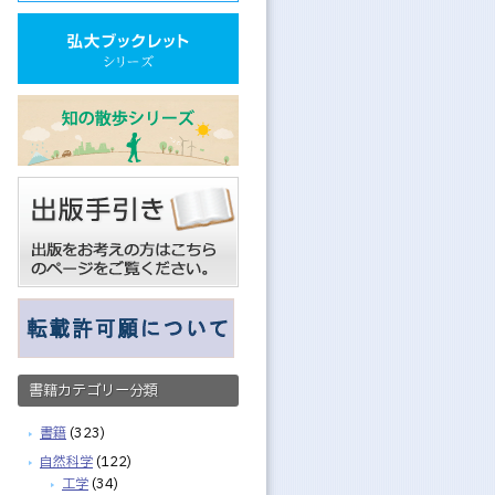
書籍カテゴリー分類
書籍
(323)
自然科学
(122)
工学
(34)