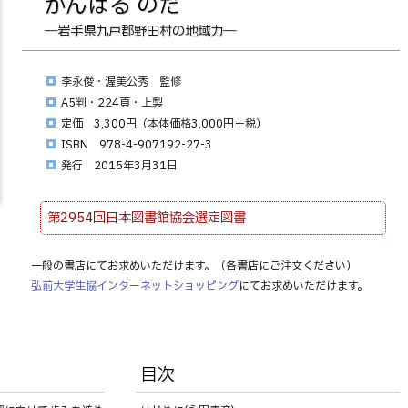
がんばる のだ
―岩手県九戸郡野田村の地域力―
李永俊・渥美公秀 監修
A5判・224頁・上製
定価 3,300円（本体価格3,000円＋税）
ISBN 978-4-907192-27-3
発行 2015年3月31日
第2954回日本図書館協会選定図書
一般の書店にてお求めいただけます。（各書店にご注文ください）
弘前大学生協インターネットショッピング
にてお求めいただけます。
目次