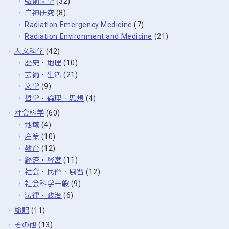
弘前医学
(32)
白神研究
(8)
Radiation Emergency Medicine
(7)
Radiation Environment and Medicine
(21)
人文科学
(42)
歴史・地理
(10)
芸術・生活
(21)
文学
(9)
哲学・倫理・思想
(4)
社会科学
(60)
地域
(4)
産業
(10)
教育
(12)
経済・経営
(11)
社会・民俗・風習
(12)
社会科学一般
(9)
法律・政治
(6)
総記
(11)
その他
(13)