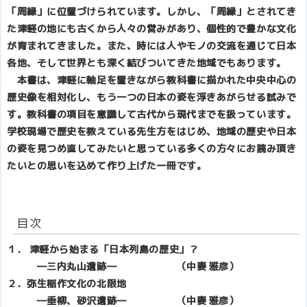
「周縁」に位置づけられています。しかし、「周縁」とされてき
た津軽の地にも古くから人々の営みがあり、個性的で豊かな文化
が育まれてきました。また、時には人やモノの交流を通じて日本
各地、そして世界とも深く結びついてきた地域でもあります。
本書は、津軽に軸足を置きながら教科書に描かれた中央中心の
歴史像を相対化し、もう一つの日本の姿を浮きあがらせる試みで
す。教科書の項目を意識して古代から現代までを扱っています。
学校現場で歴史を教えている先生方をはじめ、地域の歴史や日本
の姿を見つめ直してみたいと思っている多くの方々にお読み頂き
たいとの思いを込めて作り上げた一冊です。
目次
１． 津軽から始まる「日本列島の歴史」？
―三内丸山遺跡― （中妻 雅彦）
２．弥生稲作文化の北限地
―垂柳、砂沢遺跡― （中妻 雅彦）