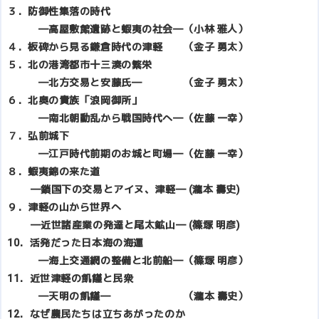
３．防御性集落の時代
―高屋敷館遺跡と蝦夷の社会―（小林 雅人）
４．板碑から見る鎌倉時代の津軽 （金子 勇太）
５．北の港湾都市十三湊の繁栄
―北方交易と安藤氏― （金子 勇太）
６．北奥の貴族「浪岡御所」
―南北朝動乱から戦国時代へ―（佐藤 一幸）
７．弘前城下
―江戸時代前期のお城と町場―（佐藤 一幸）
８．蝦夷錦の来た道
―鎖国下の交易とアイヌ、津軽― (瀧本 壽史)
９．津軽の山から世界へ
―近世諸産業の発達と尾太鉱山― (篠塚 明彦)
10．活発だった日本海の海運
―海上交通網の整備と北前船―（篠塚 明彦）
11．近世津軽の飢饉と民衆
―天明の飢饉― （瀧本 壽史）
12．なぜ農民たちは立ちあがったのか