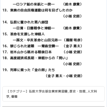
―ロシア船の来航と一揆― （鈴木 康貴）
13．東奥の自由民権運動は何を目ざしたのか
（小瑶 史朗）
14．弘前に置かれた第八師団
―日清・日露戦争と津軽― （鈴木 康貴）
15．革命を支援した津軽人
―孫文・辛亥革命と山田兄弟― （篠塚 明彦）
16．禁じられた避難 ―青森空襲― （金子 勇太）
17．岩木山から眺める戦後日本 （小瑶 史朗）
18．高度経済成長期・津軽からの「問い」
（小瑶 史朗）
19．列車に乗った「金の卵」たち
（金子 勇太・小瑶 史朗）
【カテゴリー】
弘前大学出版会賞受賞図書
,
歴史・地理
,
人文科
学
,
書籍