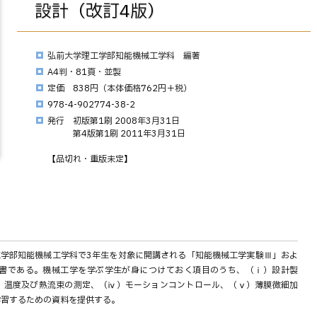
設計（改訂4版）
弘前大学理工学部知能機械工学科 編著
A4判・81頁・並製
定価 838円（本体価格762円＋税）
978-4-902774-38-2
発行 初版第1刷 2008年3月31日
第4版第1刷 2011年3月31日
【品切れ・重版未定】
工学部知能機械工学科で3年生を対象に開講される「知能機械工学実験Ⅲ」およ
書である。機械工学を学ぶ学生が身につけておく項目のうち、（ⅰ）設計製
）温度及び熱流束の測定、（ⅳ）モーションコントロール、（ⅴ）薄膜微細加
学習するための資料を提供する。