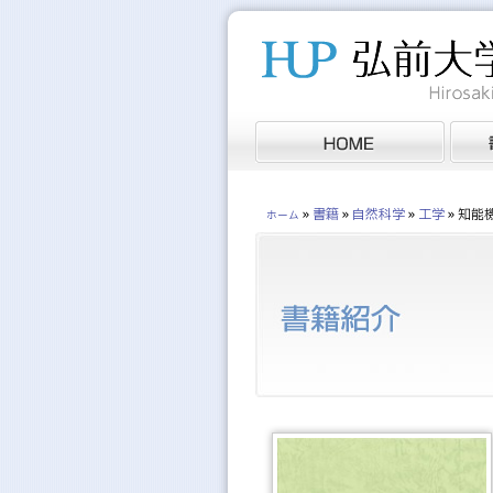
»
書籍
»
自然科学
»
工学
»
知能
ホーム