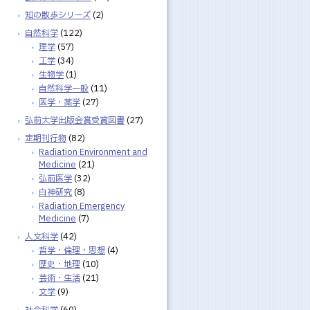
知の散歩シリーズ
(2)
自然科学
(122)
理学
(57)
工学
(34)
生物学
(1)
自然科学一般
(11)
医学・薬学
(27)
弘前大学出版会賞受賞図書
(27)
定期刊行物
(82)
Radiation Environment and
Medicine
(21)
弘前医学
(32)
白神研究
(8)
Radiation Emergency
Medicine
(7)
人文科学
(42)
哲学・倫理・思想
(4)
歴史・地理
(10)
芸術・生活
(21)
文学
(9)