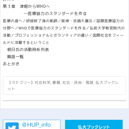
第３章 津軽からWHOへ
―医療協力のスタンダードを作る
医療の道へ／研修終了後の軌跡／阪神・淡路大震災／国際医療協力の
分野へ／WHOで医療協力のスタンダードを作る／弘前大学教官時代の
活動／プロフェッショナルとボランティアの違い／国際社会をフィー
ルドに活躍するということ
朝日氏の活動時系列表
略語一覧
あとがき
【カテゴリー】
社会科学
,
書籍
,
社会・民俗・風習
,
弘大ブックレ
ット