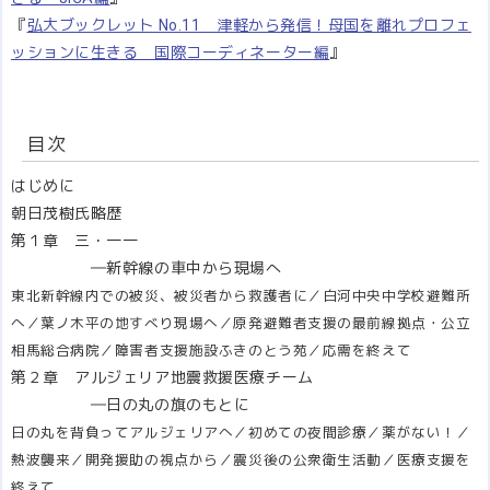
『
弘大ブックレット No.11 津軽から発信！母国を離れプロフェ
ッションに生きる 国際コーディネーター編
』
目次
はじめに
朝日茂樹氏略歴
第１章 三・一一
―新幹線の車中から現場へ
東北新幹線内での被災、被災者から救護者に／白河中央中学校避難所
へ／葉ノ木平の地すべり現場へ／原発避難者支援の最前線拠点・公立
相馬総合病院／障害者支援施設ふきのとう苑／応需を終えて
第２章 アルジェリア地震救援医療チーム
―日の丸の旗のもとに
日の丸を背負ってアルジェリアへ／初めての夜間診療／薬がない！／
熱波襲来／開発援助の視点から／震災後の公衆衛生活動／医療支援を
終えて