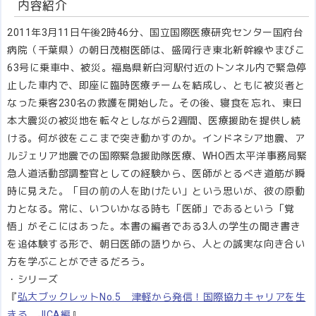
内容紹介
2011年3月11日午後2時46分、国立国際医療研究センター国府台
病院（千葉県）の朝日茂樹医師は、盛岡行き東北新幹線やまびこ
63号に乗車中、被災。福島県新白河駅付近のトンネル内で緊急停
止した車内で、即座に臨時医療チームを結成し、ともに被災者と
なった乗客230名の救護を開始した。その後、寝食を忘れ、東日
本大震災の被災地を転々としながら2週間、医療援助を提供し続
ける。何が彼をここまで突き動かすのか。インドネシア地震、ア
ルジェリア地震での国際緊急援助隊医療、WHO西太平洋事務局緊
急人道活動部調整官としての経験から、医師がとるべき道筋が瞬
時に見えた。「目の前の人を助けたい」という思いが、彼の原動
力となる。常に、いついかなる時も「医師」であるという「覚
悟」がそこにはあった。本書の編者である3人の学生の聞き書き
を追体験する形で、朝日医師の語りから、人との誠実な向き合い
方を学ぶことができるだろう。
・シリーズ
『
弘大ブックレットNo.5 津軽から発信！国際協力キャリアを生
きる JICA編
』