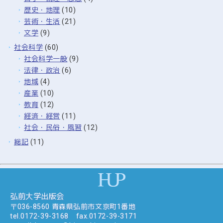
歴史・地理
(10)
芸術・生活
(21)
文学
(9)
社会科学
(60)
社会科学一般
(9)
法律・政治
(6)
地域
(4)
産業
(10)
教育
(12)
経済・経営
(11)
社会・民俗・風習
(12)
総記
(11)
弘前大学出版会
〒036-8560 青森県弘前市文京町1番地
tel.
0172-39-3168
fax.0172-39-3171