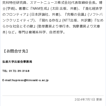
究科特任研究員、スマートニュース株式会社代表取締役会長。博
士(学術)。著書に『NAM生成』(太田 出版、共著)、『進化経済学
のフロンティア』(日本評論社、共著)、『究極の会議』(ソフトバ
ンククリエイティブ)、『現れる存在』(NTT出版、共訳書) 『なめ
らかな社会とその敵』(勁草書房より単行本、筑摩書房より文庫
本) など。専門は複雑系科学、自然哲学。
【お問合せ先】
弘前大学出版会事務局
TEL: 0172-39-3168
E-mail:hupress@hirosaki-u.ac.jp
2024年7月1日 更新