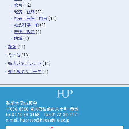
教育
(12)
経済・経営
(11)
社会・民俗・風習
(12)
社会科学一般
(9)
法律・政治
(6)
地域
(4)
総記
(11)
その他
(13)
弘大ブックレット
(14)
知の散歩シリーズ
(2)
弘前大学出版会
〒036-8560 青森県弘前市文京町1番地
tel.
0172-39-3168
fax.0172-39-3171
e-mail.
hupress@hirosaki-u.ac.jp