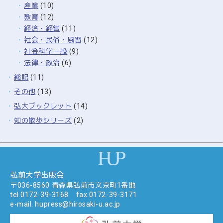
産業
(10)
教育
(12)
経済・経営
(11)
社会・民俗・風習
(12)
社会科学一般
(9)
法律・政治
(6)
総記
(11)
その他
(13)
弘大ブックレット
(14)
知の散歩シリーズ
(2)
弘前大学出版会
〒036-8560 青森県弘前市文京町1番地
tel.
0172-39-3168
fax.0172-39-3171
e-mail.
hupress@hirosaki-u.ac.jp