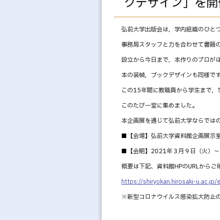
クデザイン」を開
弘前大学出版会は，学内組織のひと
事務局スタッフと力を合わせて書籍
設立から今日まで，本作りのプロが
本の装幀，ブックデザインも同様で
この15年間に教職員から学生まで，
このたび一堂に集めました。
本企画展を通じて弘前大学ならでは
■【会場】弘前大学資料館企画展示
■【会期】
2021
年３月９日（火）～
概要は下記、資料館HPのURLからご
https://shiryokan.hirosaki-u.ac.jp/
※新型コロナウイルス感染拡大防止