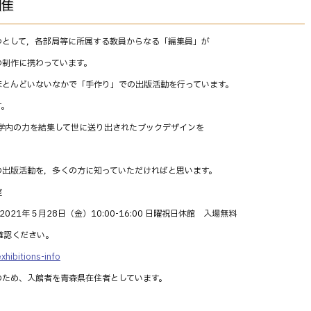
催
つとして，各部局等に所属する教員からなる「編集員」が
の制作に携わっています。
ほとんどいないなかで「手作り」での出版活動を行っています。
す。
学内の力を結集して世に送り出されたブックデザインを
の出版活動を，多くの方に知っていただければと思います。
室
2021
年５月
28
日（金）
10:00-16:00
日曜祝日休館 入場無料
確認ください。
exhibitions-info
のため、入館者を青森県在住者としています。