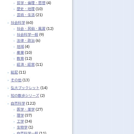
哲学・倫理・思想
(4)
歴史・地理
(10)
芸術・生活
(21)
社会科学
(60)
社会・民俗・風習
(12)
社会科学一般
(9)
法律・政治
(6)
地域
(4)
産業
(10)
教育
(12)
経済・経営
(11)
総記
(11)
その他
(13)
弘大ブックレット
(14)
知の散歩シリーズ
(2)
自然科学
(122)
医学・薬学
(27)
理学
(57)
工学
(34)
生物学
(1)
自然科学一般
(11)