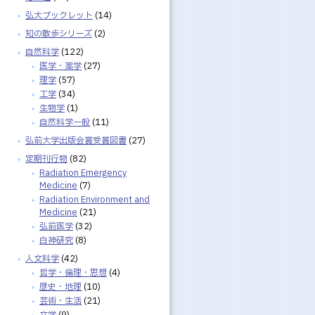
弘大ブックレット
(14)
知の散歩シリーズ
(2)
自然科学
(122)
医学・薬学
(27)
理学
(57)
工学
(34)
生物学
(1)
自然科学一般
(11)
弘前大学出版会賞受賞図書
(27)
定期刊行物
(82)
Radiation Emergency
Medicine
(7)
Radiation Environment and
Medicine
(21)
弘前医学
(32)
白神研究
(8)
人文科学
(42)
哲学・倫理・思想
(4)
歴史・地理
(10)
芸術・生活
(21)