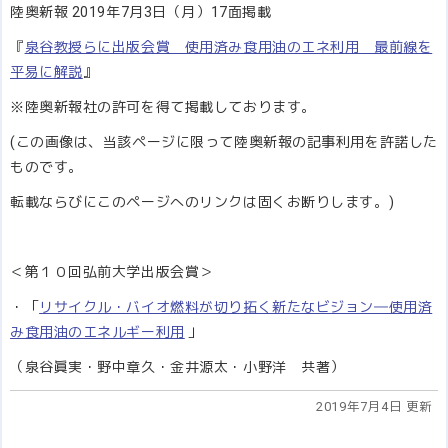
陸奥新報 2019年7月3日（月）17面掲載
『
泉谷教授らに出版会賞 使用済み食用油のエネ利用 最前線を
平易に解説
』
※陸奥新報社の許可を得て掲載しております。
(この画像は、当該ページに限って陸奥新報の記事利用を許諾した
ものです。
転載ならびにこのページへのリンクは固くお断りします。)
＜第１０回弘前大学出版会賞＞
・「
リサイクル・バイオ燃料が切り拓く新たなビジョン―使用済
み食用油のエネルギー利用
」
（泉谷眞実・野中章久・金井源太・小野洋 共著）
2019年7月4日 更新