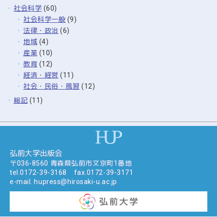
社会科学
(60)
社会科学一般
(9)
法律・政治
(6)
地域
(4)
産業
(10)
教育
(12)
経済・経営
(11)
社会・民俗・風習
(12)
総記
(11)
弘前大学出版会
〒036-8560 青森県弘前市文京町1番地
tel.
0172-39-3168
fax.0172-39-3171
e-mail.
hupress@hirosaki-u.ac.jp