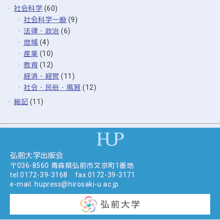
社会科学
(60)
社会科学一般
(9)
法律・政治
(6)
地域
(4)
産業
(10)
教育
(12)
経済・経営
(11)
社会・民俗・風習
(12)
総記
(11)
弘前大学出版会
〒036-8560 青森県弘前市文京町1番地
tel.
0172-39-3168
fax.0172-39-3171
e-mail.
hupress@hirosaki-u.ac.jp