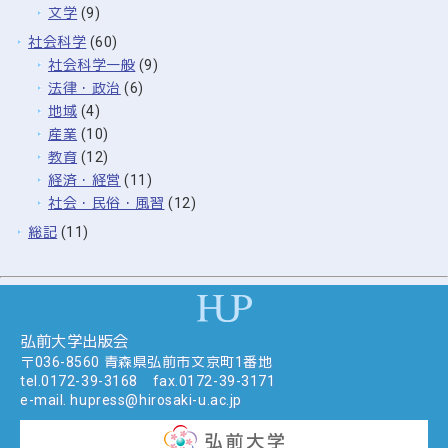
文学
(9)
社会科学
(60)
社会科学一般
(9)
法律・政治
(6)
地域
(4)
産業
(10)
教育
(12)
経済・経営
(11)
社会・民俗・風習
(12)
総記
(11)
弘前大学出版会
〒036-8560 青森県弘前市文京町1番地
tel.
0172-39-3168
fax.0172-39-3171
e-mail.
hupress@hirosaki-u.ac.jp