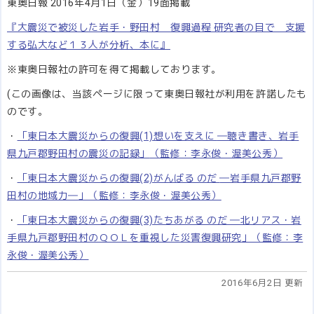
東奥日報 2016年4月1日（金）19面掲載
『大震災で被災した岩手・野田村 復興過程 研究者の目で 支援
する弘大など１３人が分析、本に』
※東奥日報社の許可を得て掲載しております。
(この画像は、当該ページに限って東奥日報社が利用を許諾したも
のです。
・
「
東日本大震災からの復興(1)
想いを支えに
―聴き書き、岩手
県九戸郡野田村の震災の記録
」
（監修：李永俊・渥美公秀）
・
「
東日本大震災からの復興(2)
がんばる のだ
―岩手県九戸郡野
田村の地域力―
」（監修：李永俊・渥美公秀）
・
「
東日本大震災からの復興(3)
たちあがる のだ
―北リアス・岩
手県九戸郡野田村のＱＯＬを重視した災害復興研究
」（監修：李
永俊・渥美公秀）
2016年6月2日 更新