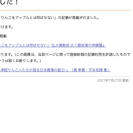
した！
れた「りんごをアップルとは呼ばせない」の記事が掲載されました。
だけます。
面掲載
ごをアップルとは呼ばせない」 弘大黄教授 広く関係者の声網羅』
ります。 (この画像は、当該ページに限って陸奥新報の記事利用を許諾したもので
ンクは固くお断りします。)
津軽りんご人たちが語る日本農業の底力-」（黄 孝春・平本和博 著）
2017年7月27日 更新