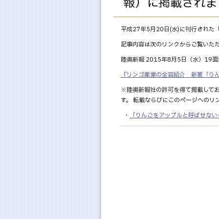
報）に掲載されま
平成27年5月20日(水)に刊行さ
記事内容は次のリンクからご覧いた
陸奥新報 2015年8月5日（水）19
『リンゴ産業の全容紹介 新著「りん
※陸奥新報社の許可を得て掲載してお
す。 転載ならびにこのページへのリ
・
「りんごをアップルと呼ばせない-