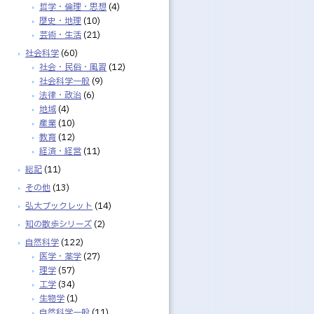
哲学・倫理・思想
(4)
歴史・地理
(10)
芸術・生活
(21)
社会科学
(60)
社会・民俗・風習
(12)
社会科学一般
(9)
法律・政治
(6)
地域
(4)
産業
(10)
教育
(12)
経済・経営
(11)
総記
(11)
その他
(13)
弘大ブックレット
(14)
知の散歩シリーズ
(2)
自然科学
(122)
医学・薬学
(27)
理学
(57)
工学
(34)
生物学
(1)
自然科学一般
(11)