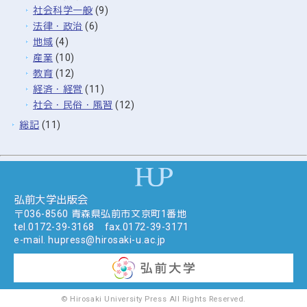
社会科学一般
(9)
法律・政治
(6)
地域
(4)
産業
(10)
教育
(12)
経済・経営
(11)
社会・民俗・風習
(12)
総記
(11)
弘前大学出版会
〒036-8560 青森県弘前市文京町1番地
tel.
0172-39-3168
fax.0172-39-3171
e-mail.
hupress@hirosaki-u.ac.jp
©
Hirosaki University Press
All Rights Reserved.