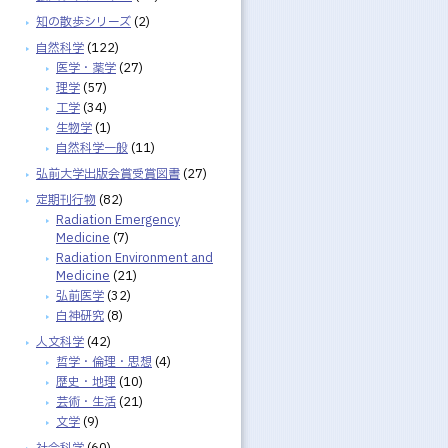
知の散歩シリーズ
(2)
自然科学
(122)
医学・薬学
(27)
理学
(57)
工学
(34)
生物学
(1)
自然科学一般
(11)
弘前大学出版会賞受賞図書
(27)
定期刊行物
(82)
Radiation Emergency
Medicine
(7)
Radiation Environment and
Medicine
(21)
弘前医学
(32)
白神研究
(8)
人文科学
(42)
哲学・倫理・思想
(4)
歴史・地理
(10)
芸術・生活
(21)
文学
(9)