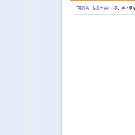
「
写真集 弘前大学の四季
」第２版