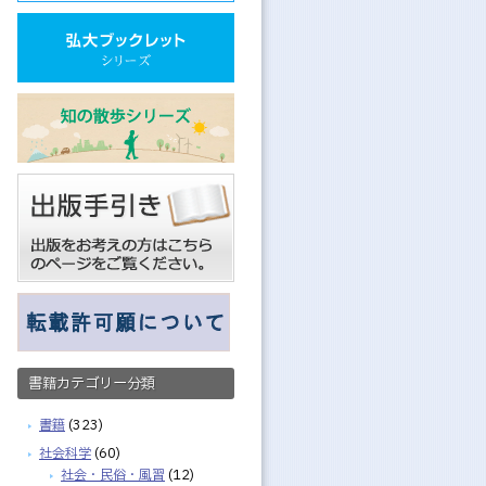
書籍カテゴリー分類
書籍
(323)
社会科学
(60)
社会・民俗・風習
(12)