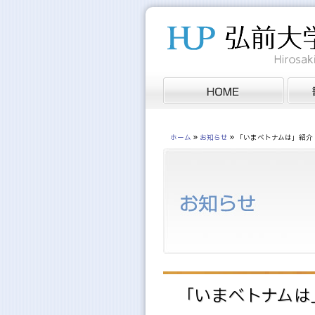
»
»
ホーム
お知らせ
「いまベトナムは」紹介
「いまベトナムは