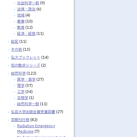
社会科学一般
(9)
法律・政治
(6)
地域
(4)
産業
(10)
教育
(12)
経済・経営
(11)
総記
(11)
その他
(13)
弘大ブックレット
(14)
知の散歩シリーズ
(2)
自然科学
(122)
医学・薬学
(27)
理学
(57)
工学
(34)
生物学
(1)
自然科学一般
(11)
弘前大学出版会賞受賞図書
(27)
定期刊行物
(82)
Radiation Emergency
Medicine
(7)