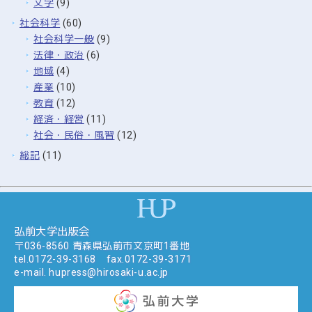
文学
(9)
社会科学
(60)
社会科学一般
(9)
法律・政治
(6)
地域
(4)
産業
(10)
教育
(12)
経済・経営
(11)
社会・民俗・風習
(12)
総記
(11)
弘前大学出版会
〒036-8560 青森県弘前市文京町1番地
tel.
0172-39-3168
fax.0172-39-3171
e-mail.
hupress@hirosaki-u.ac.jp