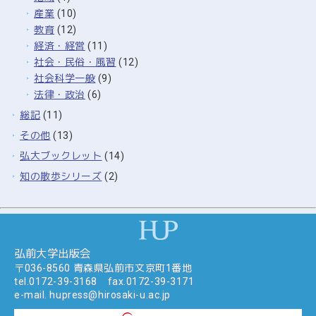
産業
(10)
教育
(12)
経済・経営
(11)
社会・民俗・風習
(12)
社会科学一般
(9)
法律・政治
(6)
総記
(11)
その他
(13)
弘大ブックレット
(14)
知の散歩シリーズ
(2)
弘前大学出版会
〒036-8560 青森県弘前市文京町1番地
tel.
0172-39-3168
fax.0172-39-3171
e-mail.
hupress@hirosaki-u.ac.jp