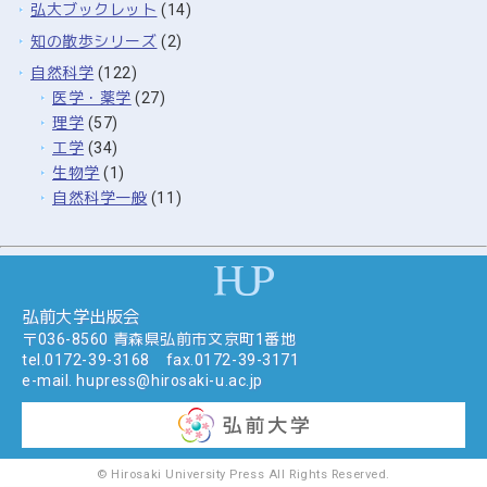
弘大ブックレット
(14)
知の散歩シリーズ
(2)
自然科学
(122)
医学・薬学
(27)
理学
(57)
工学
(34)
生物学
(1)
自然科学一般
(11)
弘前大学出版会
〒036-8560 青森県弘前市文京町1番地
tel.
0172-39-3168
fax.0172-39-3171
e-mail.
hupress@hirosaki-u.ac.jp
©
Hirosaki University Press
All Rights Reserved.