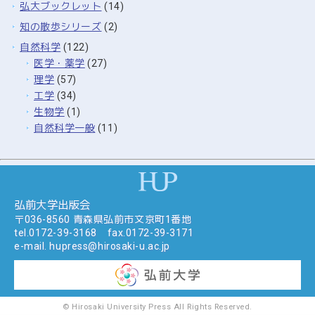
弘大ブックレット
(14)
知の散歩シリーズ
(2)
自然科学
(122)
医学・薬学
(27)
理学
(57)
工学
(34)
生物学
(1)
自然科学一般
(11)
弘前大学出版会
〒036-8560 青森県弘前市文京町1番地
tel.
0172-39-3168
fax.0172-39-3171
e-mail.
hupress@hirosaki-u.ac.jp
©
Hirosaki University Press
All Rights Reserved.